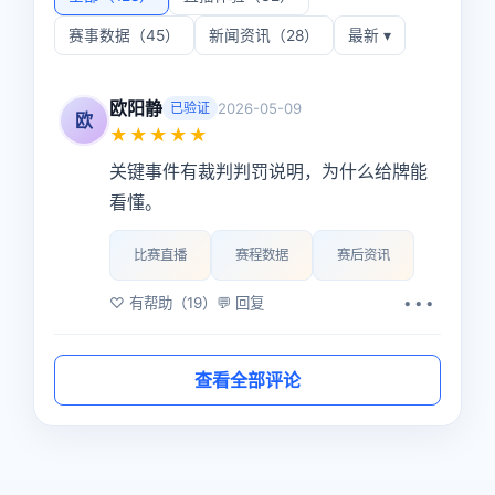
赛事数据（45）
新闻资讯（28）
最新 ▾
欧阳静
2026-05-09
已验证
欧
★★★★★
关键事件有裁判判罚说明，为什么给牌能
看懂。
比赛直播
赛程数据
赛后资讯
♡ 有帮助（19）
💬 回复
•••
查看全部评论