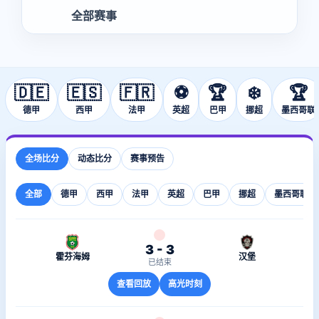
全部赛事
🇩🇪
🇪🇸
🇫🇷
⚽
🏆
❄️
🏆
德甲
西甲
法甲
英超
巴甲
挪超
墨西哥联
全场比分
动态比分
赛事预告
全部
德甲
西甲
法甲
英超
巴甲
挪超
墨西哥联
3 - 3
霍芬海姆
汉堡
已结束
查看回放
高光时刻