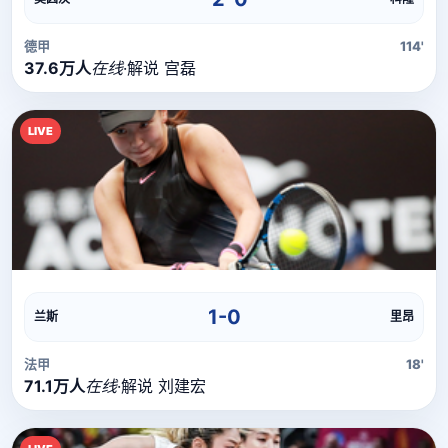
德甲
114'
37.6万人
在线
·
解说 宫磊
LIVE
直播流
直播信号正在加载中，请稍候...
1-0
兰斯
里昂
法甲
18'
71.1万人
在线
·
解说 刘建宏