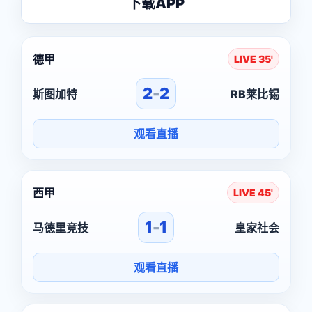
下载APP
德甲
LIVE 35'
2
-
2
斯图加特
RB莱比锡
观看直播
西甲
LIVE 45'
1
-
1
马德里竞技
皇家社会
观看直播