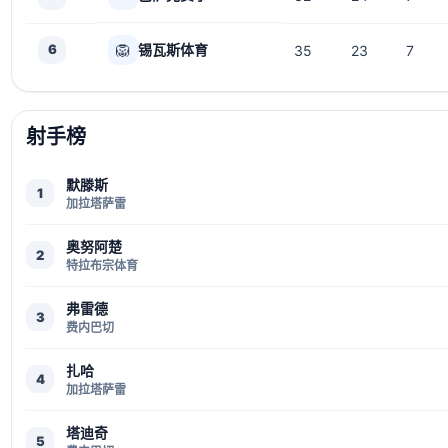
6
🦁
锡瓦斯体育
35
23
7
射手榜
默滕斯
1
加拉塔萨雷
奥努阿楚
2
特拉布宗体育
弗雷德
3
费内巴切
扎哈
4
加拉塔萨雷
塔迪奇
5