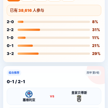
已有
38,616
人参与
2-0
8%
2-2
31%
1-0
11%
0-1
21%
3-2
29%
综合推荐
西甲 第7轮
0-1 / 2-1
皇家贝蒂斯
VS
塞维利亚