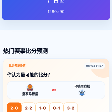
广告位
1280×90
热门赛事比分预测
比分预测投票
06-04 11:37
你认为最可能的比分？
马德里竞技
VS
皇家马德里
2-0
2-2
1-0
0-1
3-2