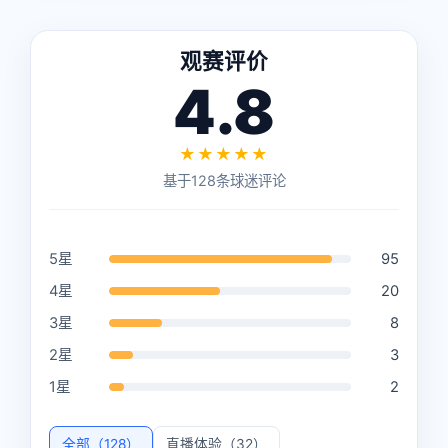
观赛评价
4.8
★★★★★
基于128条球迷评论
5星
95
4星
20
3星
8
2星
3
1星
2
全部（128）
直播体验（32）