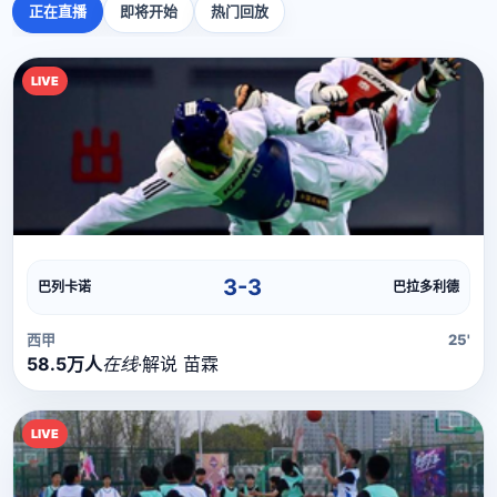
正在直播
即将开始
热门回放
LIVE
直播流
直播信号正在加载中，请稍候...
3-3
巴列卡诺
巴拉多利德
西甲
25'
58.5万人
在线
·
解说 苗霖
LIVE