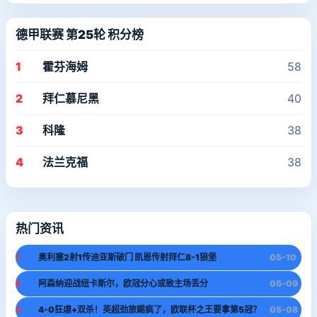
德甲联赛 第25轮 积分榜
1
霍芬海姆
58
2
拜仁慕尼黑
40
3
科隆
38
4
法兰克福
38
热门资讯
1
奥利塞2射1传迪亚斯破门 凯恩传射拜仁8-1狼堡
05-10
2
阿森纳迎战纽卡斯尔，欧冠分心或致主场丢分
05-09
3
4-0狂虐+双杀！英超劲旅踢疯了，欧联杯之王要拿第5冠？
05-08