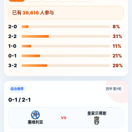
已有
38,616
人参与
2-0
8%
2-2
31%
1-0
11%
0-1
21%
3-2
29%
综合推荐
西甲 第7轮
0-1 / 2-1
皇家贝蒂斯
VS
塞维利亚