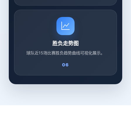
胜负走势图
球队近15场比赛胜负趋势曲线可视化展示。
06
RANKINGS
联赛排行