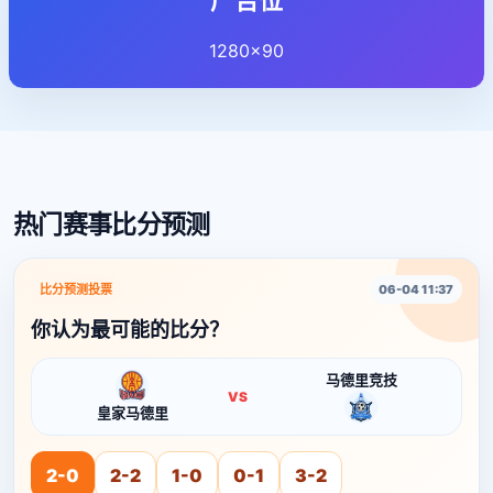
广告位
1280×90
热门赛事比分预测
比分预测投票
06-04 11:37
你认为最可能的比分？
马德里竞技
VS
皇家马德里
2-0
2-2
1-0
0-1
3-2