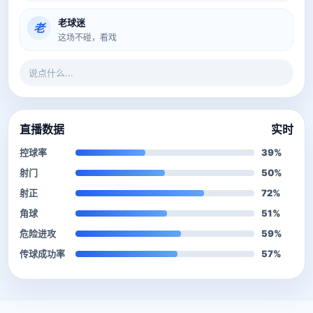
老球迷
老
这场不碰，看戏
说点什么...
直播数据
实时
控球率
39%
射门
50%
射正
72%
角球
51%
危险进攻
59%
传球成功率
57%