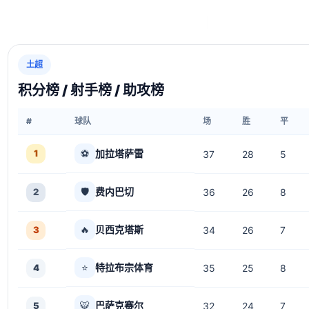
土超
葡超
西甲
K联赛
巴甲
土超
积分榜 / 射手榜 / 助攻榜
#
球队
场
胜
平
1
⚽
加拉塔萨雷
37
28
5
🛡️
费内巴切
36
26
8
2
🔥
贝西克塔斯
34
26
7
3
⭐
特拉布宗体育
35
25
8
4
🐯
巴萨克赛尔
32
24
7
5