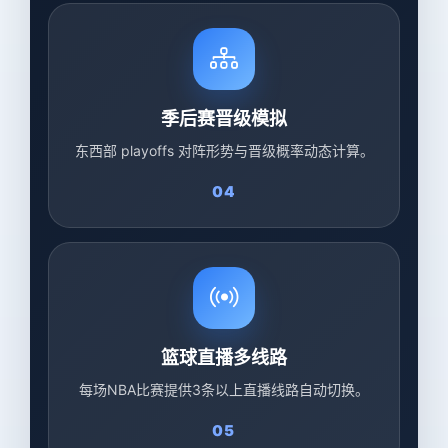
季后赛晋级模拟
东西部 playoffs 对阵形势与晋级概率动态计算。
04
篮球直播多线路
每场NBA比赛提供3条以上直播线路自动切换。
05