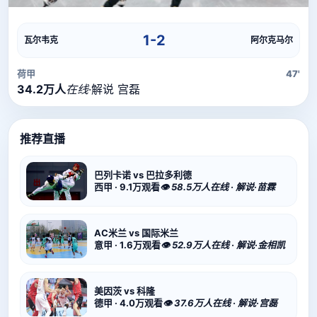
直播流
直播信号正在加载中，请稍候...
1-2
瓦尔韦克
阿尔克马尔
荷甲
47'
34.2万人
在线
·
解说 宫磊
推荐直播
巴列卡诺 vs 巴拉多利德
西甲 · 9.1万观看
👁 58.5万人在线 · 解说·苗霖
AC米兰 vs 国际米兰
意甲 · 1.6万观看
👁 52.9万人在线 · 解说·金相凯
美因茨 vs 科隆
德甲 · 4.0万观看
👁 37.6万人在线 · 解说·宫磊