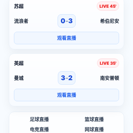
苏超
LIVE 45'
0
-
3
流浪者
希伯尼安
观看直播
英超
LIVE 35'
3
-
2
曼城
南安普顿
观看直播
足球直播
篮球直播
电竞直播
网球直播