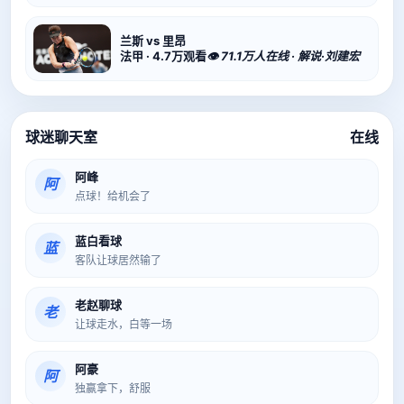
兰斯 vs 里昂
法甲 · 4.7万观看
👁 71.1万人在线 · 解说·刘建宏
球迷聊天室
在线
阿峰
阿
点球！给机会了
蓝白看球
蓝
客队让球居然输了
老赵聊球
老
让球走水，白等一场
阿豪
阿
独赢拿下，舒服