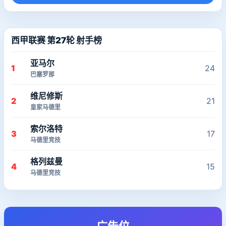
西甲联赛 第27轮 射手榜
亚马尔
1
24
巴塞罗那
维尼修斯
2
21
皇家马德里
索尔洛特
3
17
马德里竞技
格列兹曼
4
15
马德里竞技