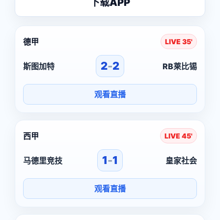
下载APP
德甲
LIVE 35'
2
-
2
斯图加特
RB莱比锡
观看直播
西甲
LIVE 45'
1
-
1
马德里竞技
皇家社会
观看直播