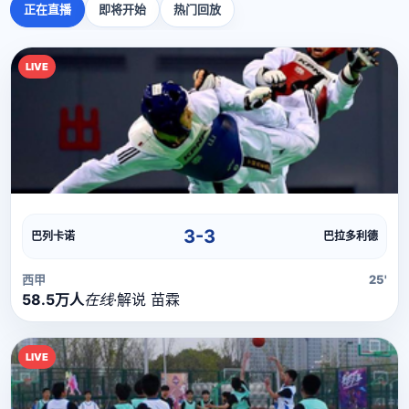
正在直播
即将开始
热门回放
LIVE
直播流
直播信号正在加载中，请稍候...
3-3
巴列卡诺
巴拉多利德
西甲
25'
58.5万人
在线
·
解说 苗霖
LIVE