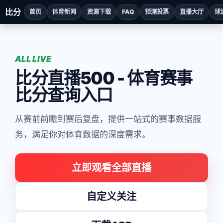
比分
首页
体育新闻
资源下载
FAQ
预测投票
直播大厅
球
ALL LIVE
比分直播500 - 体育赛事
比分查询入口
从赛前前瞻到赛后复盘，提供一站式的赛事数据服
务，满足你对体育数据的深度需求。
立即观看全部直播
自定义关注