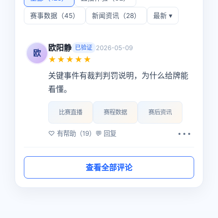
赛事数据（45）
新闻资讯（28）
最新 ▾
欧阳静
2026-05-09
已验证
欧
★★★★★
关键事件有裁判判罚说明，为什么给牌能
看懂。
比赛直播
赛程数据
赛后资讯
♡ 有帮助（19）
💬 回复
•••
查看全部评论