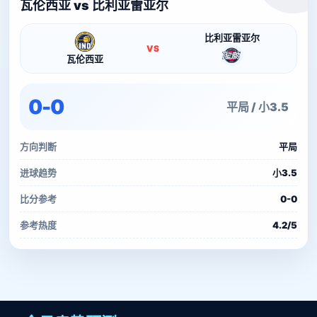
瓦伦西亚 vs 比利亚雷亚尔
比利亚雷亚尔
VS
瓦伦西亚
0-0
平局 / 小3.5
方向判断
平局
进球趋势
小3.5
比分参考
0-0
参考热度
4.2/5