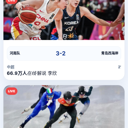
LIVE
直播流
直播信号正在加载中，请稍候...
3-2
河南队
青岛西海岸
中超
2'
66.9万人
在线
·
解说 李欣
LIVE