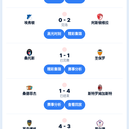
0 - 2
埃弗顿
阿斯顿维拉
完场
高光时刻
精彩集锦
1 - 1
桑托斯
圣保罗
已完赛
精彩集锦
赛事分析
1 - 4
桑德菲杰
斯特罗姆加斯特
已结束
赛事分析
查看回放
4 - 3