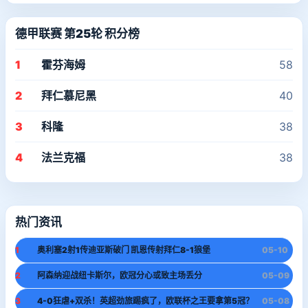
德甲联赛 第25轮 积分榜
1
霍芬海姆
58
2
拜仁慕尼黑
40
3
科隆
38
4
法兰克福
38
热门资讯
1
奥利塞2射1传迪亚斯破门 凯恩传射拜仁8-1狼堡
05-10
2
阿森纳迎战纽卡斯尔，欧冠分心或致主场丢分
05-09
3
4-0狂虐+双杀！英超劲旅踢疯了，欧联杯之王要拿第5冠？
05-08