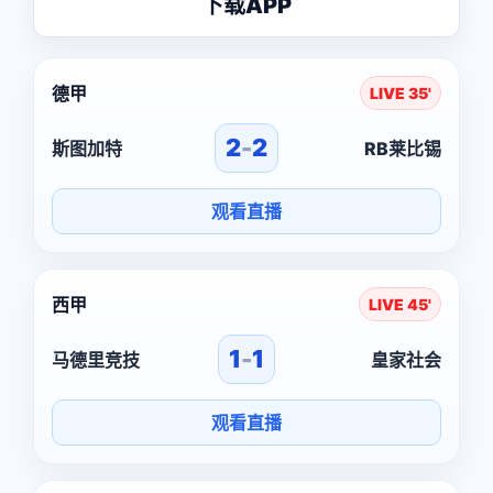
下载APP
德甲
LIVE 35'
2
-
2
斯图加特
RB莱比锡
观看直播
西甲
LIVE 45'
1
-
1
马德里竞技
皇家社会
观看直播