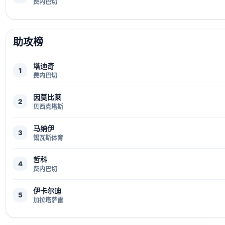
费内巴切
助攻榜
塔迪奇
1
费内巴切
因莫比莱
2
贝西克塔斯
马纳伊
3
锡瓦斯体育
哲科
4
费内巴切
伊卡尔迪
5
加拉塔萨雷