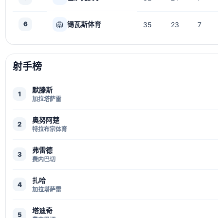
6
🦁
锡瓦斯体育
35
23
7
射手榜
默滕斯
1
加拉塔萨雷
奥努阿楚
2
特拉布宗体育
弗雷德
3
费内巴切
扎哈
4
加拉塔萨雷
塔迪奇
5