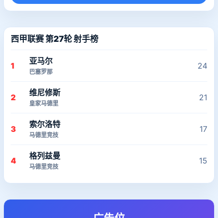
西甲联赛 第27轮 射手榜
亚马尔
1
24
巴塞罗那
维尼修斯
2
21
皇家马德里
索尔洛特
3
17
马德里竞技
格列兹曼
4
15
马德里竞技