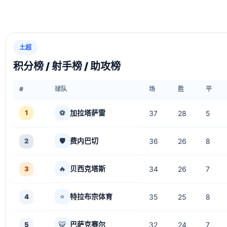
土超
葡超
西甲
K联赛
巴甲
土超
积分榜 / 射手榜 / 助攻榜
#
球队
场
胜
平
1
⚽
加拉塔萨雷
37
28
5
🛡️
费内巴切
36
26
8
2
🔥
贝西克塔斯
34
26
7
3
⭐
特拉布宗体育
35
25
8
4
🐯
巴萨克赛尔
32
24
7
5