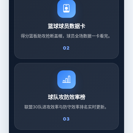
篮球球员数据卡
得分篮板助攻抢断盖帽，球员全场数据一卡看完。
02
球队攻防效率榜
联盟30队进攻效率与防守效率排名实时更新。
03