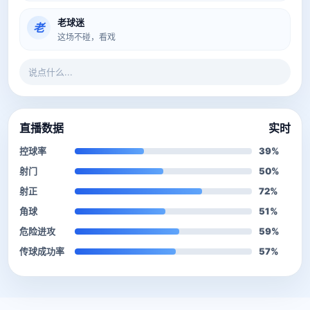
老球迷
老
这场不碰，看戏
说点什么...
直播数据
实时
控球率
39%
射门
50%
射正
72%
角球
51%
危险进攻
59%
传球成功率
57%