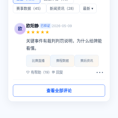
赛事数据（45）
新闻资讯（28）
最新 ▾
欧阳静
2026-05-09
已验证
欧
★★★★★
关键事件有裁判判罚说明，为什么给牌能
看懂。
比赛直播
赛程数据
赛后资讯
♡ 有帮助（19）
💬 回复
•••
查看全部评论