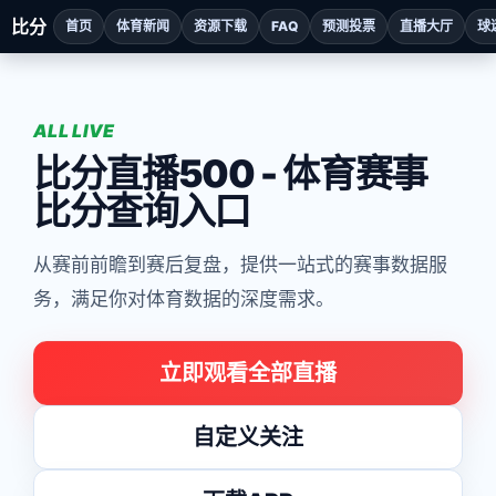
比分
首页
体育新闻
资源下载
FAQ
预测投票
直播大厅
球
ALL LIVE
比分直播500 - 体育赛事
比分查询入口
从赛前前瞻到赛后复盘，提供一站式的赛事数据服
务，满足你对体育数据的深度需求。
立即观看全部直播
自定义关注